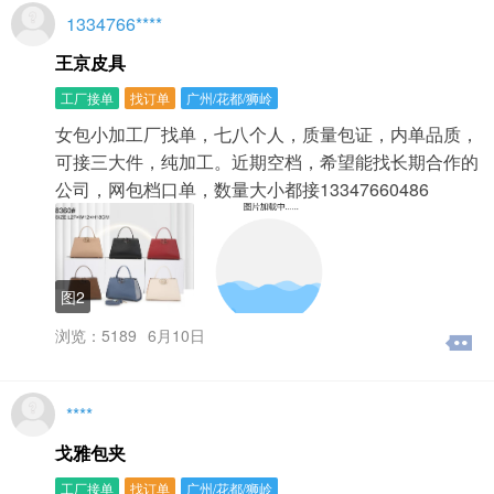
喜欢并能牢记的账号。2、用户名是不能够修改的，就好像
1334766****
现实生活里的人名一样。3、用户名将伴随你度过在本网站
王京皮具
的快乐每一天。怎么登录会员管理中心？在注册成为本网
站用户后，你就可以使用账号（即用户名）登录会员管理
工厂接单
找订单
广州/花都/狮岭
中心了，跟着我们来看看详细操作步骤吧：1、进入本网首
页→点击右上角“登录”2、输入您的用户名与密码，点击“登
女包小加工厂找单，七八个人，质量包证，内单品质，
录”。3、恭喜您登陆成功，你可以发布信息或浏览信息，
可接三大件，纯加工。近期空档，希望能找长期合作的
随你开心。我的密码忘记了怎么办？如果您忘记了账号密
公司，网包档口单，数量大小都接13347660486
码，别担心，您可以通过点击“登录”进入快速登录页面，点
击该页面右小角中的“找回密码”按钮获得。1、进入到找回
密码页面后，选择手机认证或者邮箱认证，直接在页面中
输入手机号或邮箱与验证码便可找回。2、如果您没有设置
手机或者邮箱认证，您也可以联系客服帮您重设密码。
图2
二、认证服务实名认证的好处？1、发布的信息有绿色实名
图标。2、实名用户发布的信息优先显示。3、本网站会优
浏览：5189
6月10日
先推送实名账号发布的信息。4、实名用户可信度提升，增
大业务机会。三、信息发布与删除在本网站发布信息要收
费吗？1、本网站是一个免费的皮具箱包产业分类信息交流
****
平台。2、我们为广大用户提供永久免费发布皮具箱包产业
分类信息的服务。为什么我的信息是“待审核”？为了保证本
戈雅包夹
网站的信息质量，我们对部分信息设置了“待审核”状
态，“待审核”的信息有以下几种情况，不管您是哪种情况，
工厂接单
找订单
广州/花都/狮岭