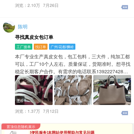
浏览：2.10万
7月26日
陈明
寻找真皮女包订单
工厂接单
找订单
广州/花都/狮岭
本厂专业生产真皮女包，包工包料，三大件，纯加工都
可以，工厂10个人左右。质量保证，货期准时。想寻找
稳定长期客户合作。有需求的电话联系1392227428…
图6
浏览：1.37万
7月12日
置顶信息随机展示
[便民服务]本网站使用帮助与常见问题