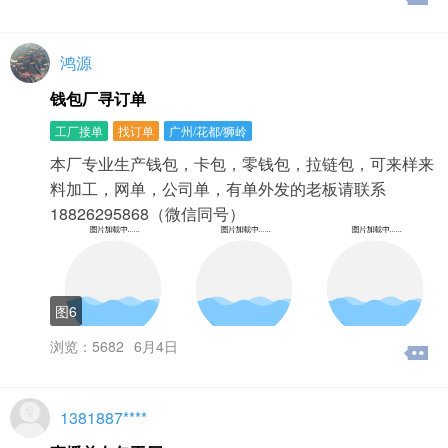
通过后才会开放出来，我站审核人员在24小时内会提供给
您审核结果。4、为什么发布信息时提示我“发布信息太过
频繁”？为了防止部分用户的恶意发帖行为，我们对发帖速
鸿源
度进行了限制，这时建议大家稍微休息一下再发布。5、为
什么发布信息时提示我 “信息重复”？相同的信息不允许重
钱包厂寻订单
复发布，建议您在发布时对信息进行修改。您还可以选择
在用户中心里的“刷新”来代替发布。6、为什么我发布不了
工厂接单
找订单
广州/花都/狮岭
帖子（怎么清除浏览器缓存）？当您遇到以下问题时，可
本厂专业生产钱包，卡包，零钱包，拉链包，可来样来
以尝试清除浏览器IE临时文件或重置浏览器选项后重试：
1、点击“发布”按钮无反应；2、点击“发布”按钮后，按钮为
料加工，网单，公司单，有单外发的老板请联系
灰色，页面不跳转；3、提示可以发布0条信息；4、无法上
18826295868（微信同号）
传图片，导致发布不了信息。电话被冒用？请提供被冒用
的（信息编号、冒用号码），联系我站工作人员。我要删
除信息？1、在顶部点击“修改/删除信息”。2、登录用户中
心，我发布的信息内，您可以选择修改、删除、刷新等操
作。信息为什么不显示？1、如果信息含有敏感词汇、特殊
图6
字符或版规限制的内容，就需要工作人员审核通过后才能
公开显示（审核时间为24小时之内）。2、信息状态待完
浏览：5682
6月4日
善，您的信息需要您修改完善后才能公开展示。根据要求
修改完善信息，并通过本站工作人员审核成功后，才能公
开展示（审核时间为24小时之内）。3、修改过的信息时间
1381887****
会更新但在列表中的位置不会变。如果想信息再次排到该
类别列表页面的靠前位置，您可以点击“刷新”。