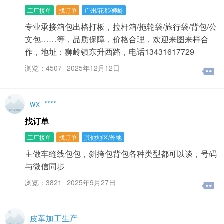
工厂接单
找订单
广州/花都/狮岭
专业承接箱包出格打板，拉杆箱/拖轮袋/旅行袋/背包/公
文包……等，品质保障，价格合理，欢迎来图来样合
作，地址：狮岭镇东升西路，电话13431617729
浏览：4507
2025年12月12日
wx_****
找订单
工厂接单
找订单
其他地区/外地
主做车缝线包包，斜挎包背包各种类型都可以谈，号码
与微信同步
浏览：3821
2025年9月27日
皮革加工生产