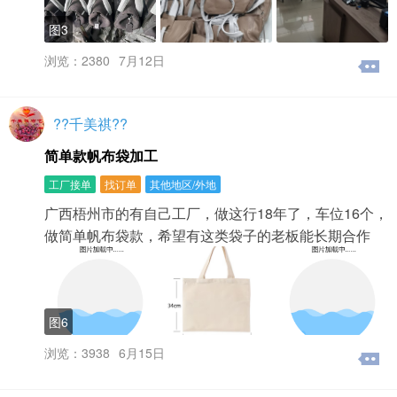
障。置顶信息获得的关注是普通信息的10倍。置顶是什
么？信息置顶是本网站为用户提供的增值服务，对自己已
图3
经发布成功的信息，您可以联系本网站工作人员咨询置顶
业务。置顶后该信息就会在该类别的列表页中长时间处在
浏览：2380
7月12日
靠前的固定位置，并带醒目图标 。置顶信息会引起用户更
多关注，不会因为有新的帖子发布，而使您的帖子被挤到
后边，以至于无法被关注到。刷新是什么？刷新信息相当
??千美祺??
于您把这个信息重新发布一次，信息会再次排到该类别列
表页面的靠前位置。标题加红？信息发布成功后，直接点
简单款帆布袋加工
击购买标题加红，付款后信息自动标题加红。已发布的信
息，通过搜索找到信息，点击标题进入详细页面，点击管
工厂接单
找订单
其他地区/外地
理购买标题加红。一、用户注册与登录如何成为本站的注
广西梧州市的有自己工厂，做这行18年了，车位16个，
册用户？注册其实很简单，只要按照如下提示操作便可。
做简单帆布袋款，希望有这类袋子的老板能长期合作
1、进入网站首页，点击右上角“注册”按钮；2、进入到“注
册”页面，根据提示信息，填写您的用户名、密码、手机之
后，点击“注册”即可。3、建议使用快捷登录功能，选择
QQ登录或者微信登录，一键快速注册与登录。4、如果需
要发布信息，在会员中心里，可以直接点击“发布信息”按钮
图6
或点击右上角的“发布信息”图标。用户名有什么用？可以更
改吗？1、用户名是你登陆本网站的通行证，每个人都会有
浏览：3938
6月15日
一个唯一标识的用户名，您所发布的每一条信息中也会显
示出来，它是您在本网站身份的标志。目前本网站上的用
户名（账号）是不允许修改的。建议用户注册时请选择您