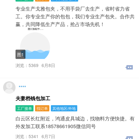
我们编辑都会及时处理。1、为了保证本网站上的绝大多数
专业生产戈雅包夹，不用手袋厂去生产，省时省力省
信息合法、规范，我们会在后台设置关键字的屏蔽的功
能，当您的信息含有违法、严重违规或者语言粗俗不雅、
工。你专业生产你的包包，我们专业生产包夹。合作共
侮辱他人、产生歧义等内容，系统将会把这条信息自动列
赢，共同降低生产产品，抢占市场先机！
入“待审核”当中。2、如果您的信息重复发表两条以上、联
系方式为外地、信息缺少关键内容等情况下，也许会被本
网站列入“待审核”当中。3、您的联系方式若之前有其他账
号使用发布过信息，那么您的信息也会自动进入“待审核”状
态中，遇到这样的情况，您可以联系我们进行确认，以避
图1
免他人使用您的联系方式。4、当然，汉字语义丰富，也许
浏览：5369
6月8日
您的某些非上述有争议性的内容发布时同样遇到这样的问
题未能解决，建议您与本网站客服取得联系。5、 “待审
核”的信息24小时内会审核完，通过审核后的信息会公布出
来，没通过审核的信息将被移入“回收站”中。为什么我发布
****
不了信息？为了营造良好的网络氛围，您的账号发布不了
信息或者登录不了，可能有以下原因：1、我们根据每个分
夫妻档钱包加工
类版块限制了发布数量，你已经在该分类下达到了发布数
工厂接单
找订单
其他地区/外地
量上限。2、为什么我发布信息时提示我“信息内包含非法
词”？非法词是指由司法机关、主管部门、网监提供的词汇
白云区长红附近，鸿通皮具城边，找物料方便快捷。有
表，请大家不要发布违法信息，填写完后检查一下发布内
外发加工联系18578661905微信同号
容避免无意行为。3、为什么信息发布成功后显示“审核
中”？所有发布的信息，都会先进审核区，等工作人员审核
浏览：5341
6月7日