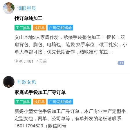
满眼星辰
找订单纯加工
工厂接单
找订单
广州/花都/狮岭
义山本地3人家庭作坊，承接手袋整包加工！ 擅长：双
肩背包、胸包、电脑包、笔袋 熟手车位，做工扎实，小
单大单都可接，优先长期合作，结账准时 范围…
浏览：481
4天前
时款女包
家庭式手袋加工厂寻订单
工厂接单
找订单
广州/花都/狮岭
新扬小型女包手袋加工厂寻订单，本厂专业生产定型半
定型女包，网单、公司单等，有单外发的老板请联系
15011794629（微信同号