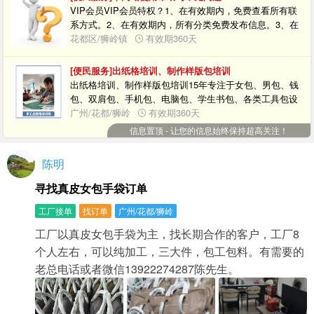
VIP会员VIP会员特权？1、在有效期内，免费查看所有联
系方式。2、在有效期内，所有分类免费发布信息。3、在
有效期内，每天发布信息数量不限制，发布信息总数量不
花都区/狮岭镇
有效期360天
限制，更新间隔时间不限制。部份信息怎么查看联系方
式？1、用户可以购买VIP会员月卡或者年卡，在有效期内
[便民服务]出纸格培训、制作样版包培训
免费查看所有联系方式。微信小程序苹果手机（iPhone）
出纸格培训、制作样版包培训15年专注于女包、男包、钱
用户不能购买会员等增值服务？微信小程序暂时不支持苹
包、双肩包、手机包、电脑包、学生书包、各类工具包设
果手机（iPhone）用户在线购买会员等增值服务，其他功
计、出纸格、制作样版包、加工定制技术培训，一个线上
广州/花都/狮岭
有效期360天
能不受影响，正常使用。提供解决方法：1、请使用安卓手
线下多元化、全方位的皮具箱包技术培训机构。我们不炫
信息置顶 - 让您的信息始终保持超高关注！
机（Android）打开微信小程序，在线购买会员等增值服务
耀规模有多大，不卖弄开办有多久，不忽悠包介绍进厂，
后再使用。2、请搜索：包包e族，关注微信公众号，打开
不吹嘘百分百就业。我们没有扛着某某“商会”的旗帜，没有
陈明
底部菜单苹果手机（iPhone）专用链接，可以在线购买会
吹着某某“协会”的号角。我们只承诺：每天用真诚、务实、
员等增值服务。3、请使用PC电脑打开浏览器输入网址：
负责的态度，教会您实用、系统、专业的皮具箱包技术。
寻找真皮女包手袋订单
www.baobaoezu.com，打开电脑网站，在线购买会员等增
我们自有工厂、设备齐全、老师1对1、实训教学、随到随
值服务后再使用。置顶与刷新置顶有哪几种形式？置顶有3
学、不限时间、学会为止。由曾经任职品牌皮具箱包公司
工厂接单
找订单
广州/花都/狮岭
种形式，A级置顶，B级置顶，C级置顶。置顶信息排序规
版房主管和设计总监的老师亲自授课，可以免费试学半
工厂以真皮女包手袋为主，找长期合作的客户，工厂8
则：1：A级置顶，2：B级置顶，3：C级置顶。信息发布
天，满意后再报名交费上课。
成功后，直接点击购买置顶，付款后信息自动置顶。已发
个人左右，可以纯加工，三大件，包工包料。有需要的
布的信息，通过搜索找到信息，点击标题进入详细页面，
老总电话或者微信13922274287陈先生。
点击管理购买置顶。置顶有什么好处？信息置顶后，就能
够很容易被更多的人关注到。因为网友在浏览信息时都会
先浏览靠前的内容，这样您发布信息的有效性就得到了保