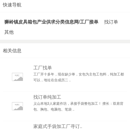
快速导航
狮岭镇皮具箱包产业供求分类信息网/工厂接单
找订单
其他
相关信息
工厂找单
工厂开十多年，现在缺少单，女包为主包工包料，纯加工都
可以，地址在合成历二，
找订单纯加工
义山本地3人家庭作坊，承接手袋整包加工！ 擅长：双肩背
包、胸包、电脑包、笔袋 ..
家庭式手袋加工厂寻订..