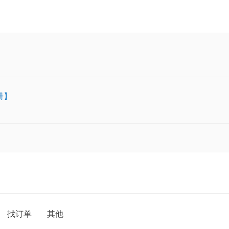
册】
找订单
其他