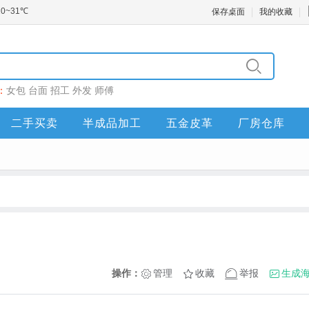
保存桌面
我的收藏
：
女包
台面
招工
外发
师傅
二手买卖
半成品加工
五金皮革
厂房仓库
操作：
管理
收藏
举报
生成