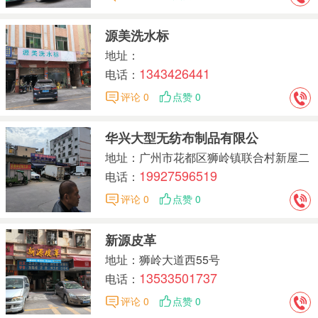
源美洗水标
地址：
1343426441
电话：
评论 0
点赞 0
华兴大型无纺布制品有限公
地址：广州市花都区狮岭镇联合村新屋二
19927596519
区二号
电话：
评论 0
点赞 0
新源皮革
地址：狮岭大道西55号
13533501737
电话：
评论 0
点赞 0