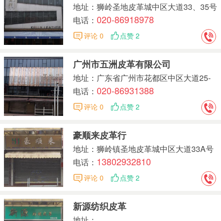
地址：狮岭圣地皮革城中区大道33、35号
020-86918978
电话：
评论 0
点赞 2
广州市五洲皮革有限公司
地址：广东省广州市花都区中区大道25-
020-86931388
31号皮革城31号
电话：
评论 0
点赞 2
豪顺来皮革行
地址：狮岭镇圣地皮革城中区大道33A号
13802932810
电话：
评论 0
点赞 2
新源纺织皮革
地址：