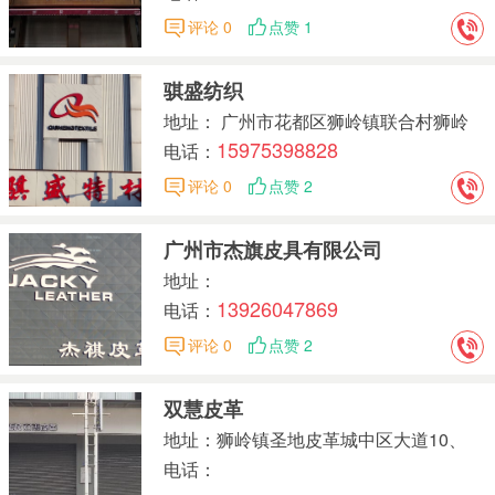
评论 0
点赞 1
骐盛纺织
地址： 广州市花都区狮岭镇联合村狮岭
15975398828
(国际)皮革皮具城中区大道22号
电话：
评论 0
点赞 2
广州市杰旗皮具有限公司
地址：
13926047869
电话：
评论 0
点赞 2
双慧皮革
地址：狮岭镇圣地皮革城中区大道10、
12、14、16号
电话：