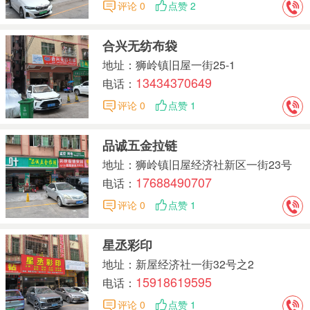
评论 0
点赞 2
合兴无纺布袋
地址：狮岭镇旧屋一街25-1
13434370649
电话：
评论 0
点赞 1
品诚五金拉链
地址：狮岭镇旧屋经济社新区一街23号
17688490707
电话：
评论 0
点赞 1
星丞彩印
地址：新屋经济社一街32号之2
15918619595
电话：
评论 0
点赞 1