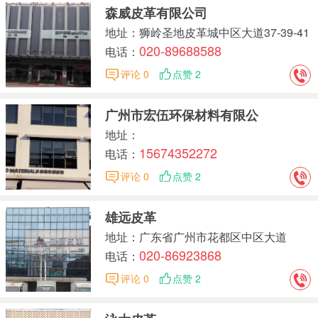
森威皮革有限公司
地址：狮岭圣地皮革城中区大道37-39-41
020-89688588
号
电话：
评论 0
点赞 2
广州市宏伍环保材料有限公
地址：
15674352272
电话：
评论 0
点赞 2
雄远皮革
地址：广东省广州市花都区中区大道
020-86923868
46~48号
电话：
评论 0
点赞 2