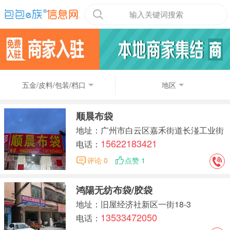
输入关键词搜索
五金/皮料/包装/档口
地区
顺晨布袋
地址：广州市白云区嘉禾街道长湴工业街
15622183421
31号顺晨布袋
电话：
评论 0
点赞 1
鸿陽无纺布袋/胶袋
地址：旧屋经济社新区一街18-3
13533472050
电话：