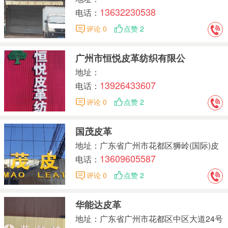
13632230538
电话：
评论 0
点赞 2
广州市恒悦皮革纺织有限公
地址：
13926433607
电话：
评论 0
点赞 2
国茂皮革
地址：广东省广州市花都区狮岭(国际)皮
13609605587
革皮具城大道26-28号
电话：
评论 0
点赞 2
华能达皮革
地址：广东省广州市花都区中区大道24号