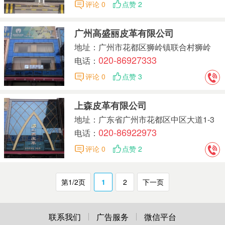
评论 0
点赞 2
广州高盛丽皮革有限公司
地址：广州市花都区狮岭镇联合村狮岭
020-86927333
（国际）皮革皮具城中区大道5、7号
电话：
评论 0
点赞 3
上森皮革有限公司
地址：广东省广州市花都区中区大道1-3
020-86922973
号
电话：
评论 0
点赞 2
第1/2页
1
2
下一页
联系我们
广告服务
微信平台