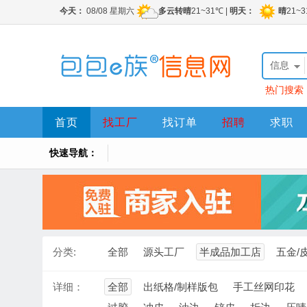
信息
热门搜索
首页
找工厂
找订单
招聘
求职
快速导航：
分类:
全部
源头工厂
半成品加工店
五金/
详细：
全部
出纸格/制样版包
手工丝网印花