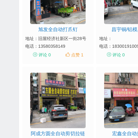
旭发全自动打爪钉
昌宇铜/铝
地址：旧屋经济社新区一街28号
地址：
电话：
13580358149
电话：
1830019100
评论 0
点赞 1
评论 0
阿成方圆全自动剪切拉链
宏鑫全自动