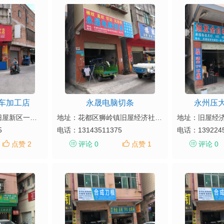
车加工店
永晟电脑切条
永州压
地址： 狮岭镇联合旧屋新区一街30号(西1铺面)
地址：花都区狮岭镇旧屋经济社新区一街29号
5
电话：
13143511375
电话：
139224
点赞 2
评论 0
点赞 1
评论 0