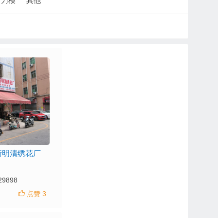
刀模
其他
新明清绣花厂
29898
点赞 3