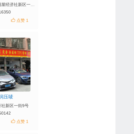
地址：狮岭镇旧屋经济社新区一街11-3
16350
点赞 1
润压唛
济社新区一街9号
50142
点赞 1