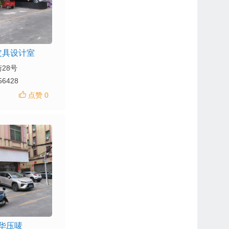
皮具设计室
28号
56428
点赞 0
华压唛