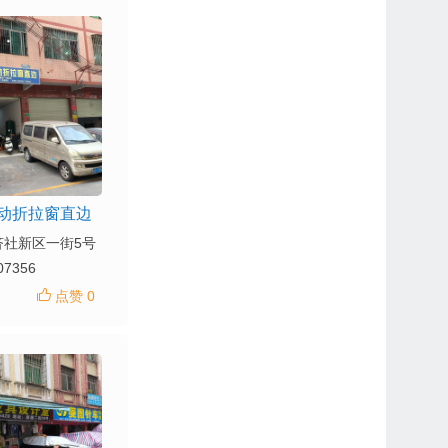
动折拉窗直边
济社新区一街5号
07356
点赞 0