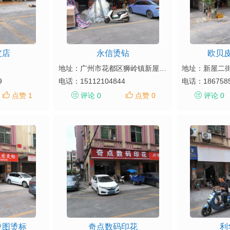
皮店
永信烫钻
欧贝
地址：广州市花都区狮岭镇新屋经济社新屋二街32号
地址：新屋二街
9
电话：
15112104844
电话：
186758
点赞 1
评论 0
点赞 0
评论 0
烫图烫标
奇点数码印花
利