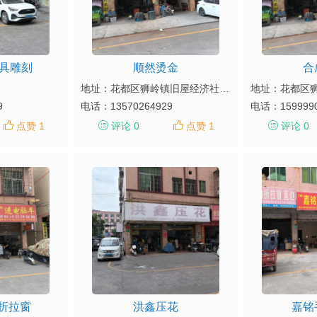
模具雕刻
顺然烫金
合
地址：花都区狮岭镇旧屋经济社新区一街19-3
9
电话：
13570264929
电话：
159999
点赞 1
评论 0
点赞 1
评论 0
折拉窗
洪鑫压花
嘉铭