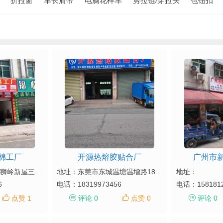
折拉窗
车长肩带
电脑花样车
剪拉链/穿拉头
包钮扣
棉工厂
开源热熔胶贴合厂
广州市
地址：广州市花都区狮岭新屋三街17号
地址：东莞市东城温塘温增路188号一楼
地址：
6
电话：
18319973456
电话：
158181
点赞 1
评论 0
点赞 0
评论 0