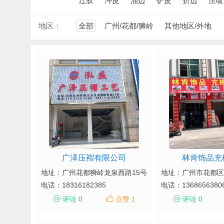
过胶
冲皮
油边
铲皮
折边
压唛
地区：
全部
广州/花都/狮岭
其他地区/外地
广泽压褶有限公司
林肯饰品充
地址：广州花都狮岭龙泉西路15号
电话：
18316182385
电话：
1368656380
评论 0
点赞 1
评论 0