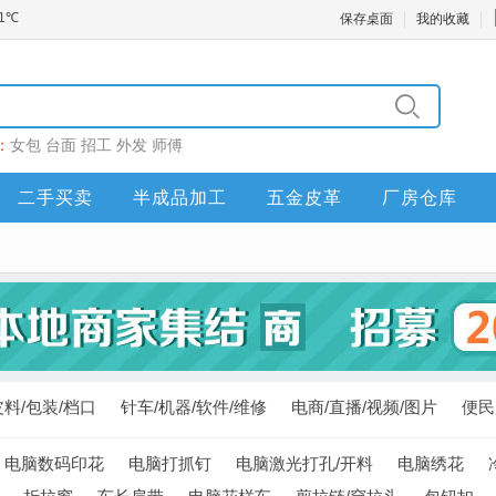
保存桌面
我的收藏
：
女包
台面
招工
外发
师傅
二手买卖
半成品加工
五金皮革
厂房仓库
皮料/包装/档口
针车/机器/软件/维修
电商/直播/视频/图片
便民
电脑数码印花
电脑打抓钉
电脑激光打孔/开料
电脑绣花