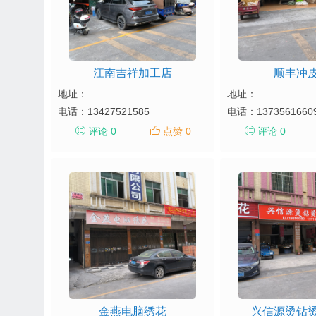
江南吉祥加工店
顺丰冲
地址：
地址：
电话：
13427521585
电话：
1373561660
评论 0
点赞 0
评论 0
金燕电脑绣花
兴信源烫钻