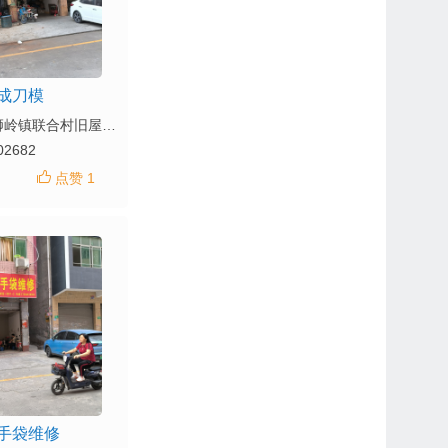
成刀模
地址：花都区狮岭镇联合村旧屋社新区一街19-2
02682
点赞 1
手袋维修