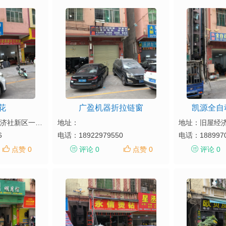
花
广盈机器折拉链窗
凯源全自
地址：狮岭镇旧屋经济社新区一街7号
地址：
地址：旧屋经
6
电话：
18922979550
电话：
188997
点赞 0
评论 0
点赞 0
评论 0