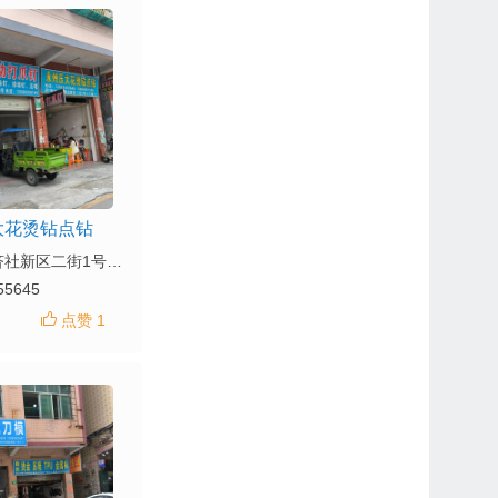
大花烫钻点钻
地址：旧屋经济社新区二街1号之五铺一
55645
点赞 1