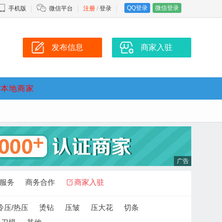
QQ登录
微信登录
手机版
微信平台
注册
/
登录
发布信息
商家入驻
本地商家
服务
商务合作
商家入驻
冷压/热压
烫钻
压皱
压大花
切条