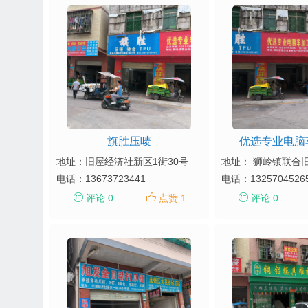
旗胜压唛
优选专业电脑
地址：旧屋经济社新区1街30号
电话：
13673723441
电话：
1325704526
评论 0
点赞 1
评论 0