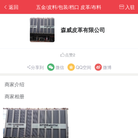
返回
五金/皮料/包装/档口 皮革/布料
入驻
森威皮革有限公司
点赞2
分享到
微信
QQ空间
微博
商家介绍
商家相册