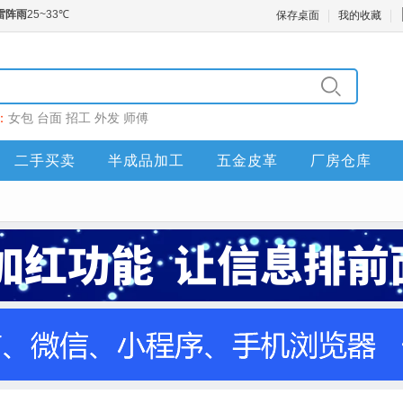
保存桌面
我的收藏
：
女包
台面
招工
外发
师傅
二手买卖
半成品加工
五金皮革
厂房仓库