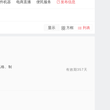
件机器
电商直播
便民服务
发布信息
显示
方框
列表
纸格、制
有效期357天