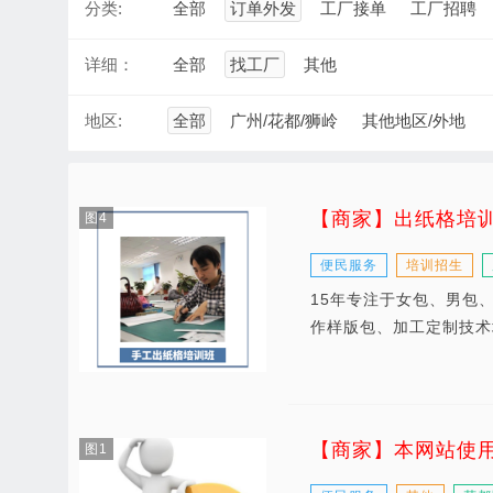
分类:
全部
订单外发
工厂接单
工厂招聘
详细：
全部
找工厂
其他
地区:
全部
广州/花都/狮岭
其他地区/外地
【商家】出纸格培
图4
便民服务
培训招生
15年专注于女包、男包
作样版包、加工定制技术
【商家】本网站使
图1