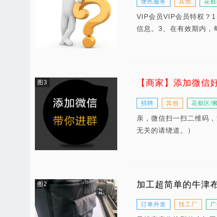
便民服务
其他
花都
VIP会员VIP会员特
信息。3、在有效期内，
【商家】添加微信
图3
招聘
其他
花都区/
亲，微信扫一扫二维码，
无关的请绕道。）
加工超简单的牛津
图2
订单外发
找工厂
广