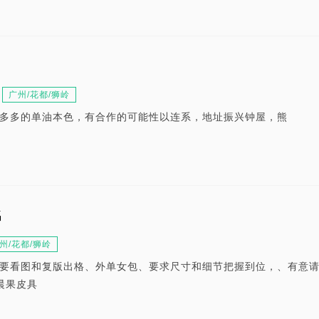
广州/花都/狮岭
多多的单油本色，有合作的可能性以连系，地址振兴钟屋，熊
名
州/花都/狮岭
要看图和复版出格、外单女包、要求尺寸和细节把握到位，、有意
晨果皮具