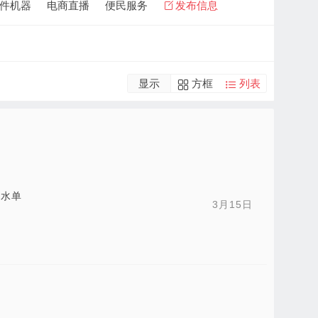
件机器
电商直播
便民服务
发布信息
显示
方框
列表
流水单
3月15日