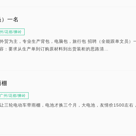
员）一名
州/花都/狮岭
外贸为主，专业生产背包，电脑包，旅行包 招聘（全能跟单文员）一
内容：要求从生产单到订购原材料到出货装柜的思路清…
雨棚
广州/花都/狮岭
让三轮电动车带雨棚，电池才换三个月，大电池，友情价1500左右