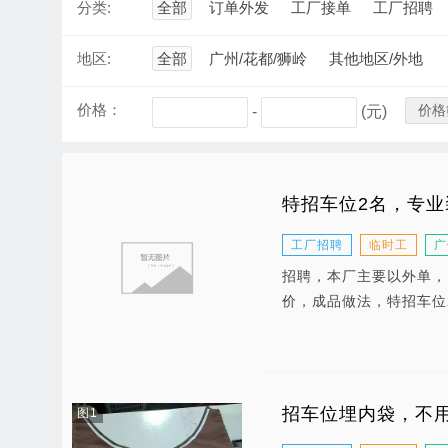
分类:
全部
订单外发
工厂接单
工厂招聘
地区:
全部
广州/花都/狮岭
其他地区/外地
价格：
价格
-
(元)
特招车位2名，专
工厂招聘
临时工
广
招聘，本厂主要以外单，
价，成品做法，特招车位
招车位埋内袋，不用放
图1