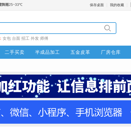
保存桌面
我的收藏
：
女包
台面
招工
外发
师傅
二手买卖
半成品加工
五金皮革
厂房仓库