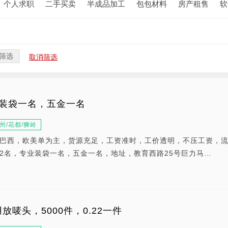
个人求职
二手买卖
半成品加工
包包材料
房产租售
软
筛选
取消筛选
业装袋一名，五金一名
州/花都/狮岭
巴西，欧美单为主，货源充足，工资准时，工价透明，不压工资，
2名，专业装袋一名，五金一名，地址，教育西路25号巨力马…
唛头，5000件，0.22一件