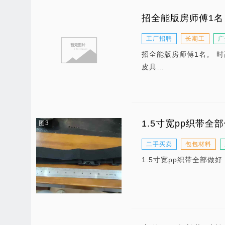
招全能版房师傅1名
工厂招聘
长期工
广
招全能版房师傅1名。 时高
皮具…
1.5寸宽pp织带全
图3
二手买卖
包包材料
1.5寸宽pp织带全部做好