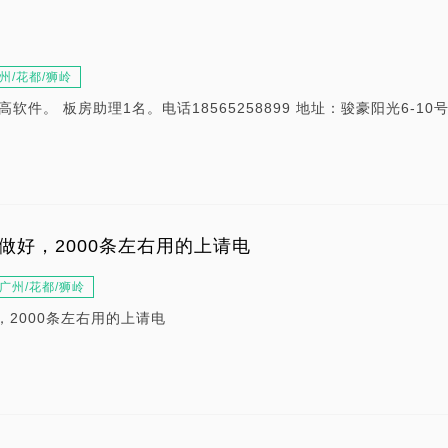
州/花都/狮岭
软件。 板房助理1名。电话18565258899 地址：骏豪阳光6-10
部做好，2000条左右用的上请电
广州/花都/狮岭
，2000条左右用的上请电