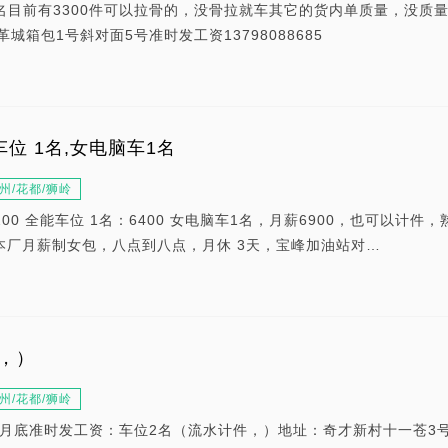
名目前有3300件可以拉骨的，没骨拉就车其它的货内单质量，没质
城箱包1号斜对面5号准时发工资13798088685
车位 1名,女电脑车1名
州/花都/狮岭
一6200 全能车位 1名：6400 女电脑车1名，月薪6900，也可以计件
） 本厂月薪制女包，八点到八点，月休 3天，宝峰加油站对…
，）
州/花都/狮岭
月底准时发工资：车位2名（流水计件，）地址：奇才新村十一苍3