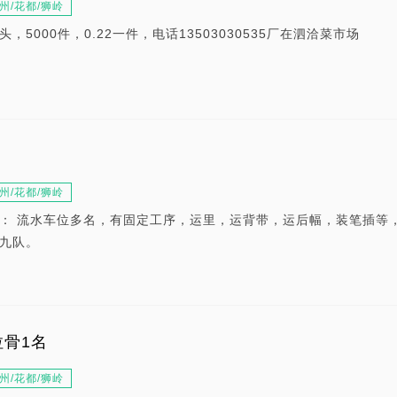
州/花都/狮岭
5000件，0.22一件，电话13503030535厂在泗洽菜市场
州/花都/狮岭
： 流水车位多名，有固定工序，运里，运背带，运后幅，装笔插等，
山九队。
骨1名
州/花都/狮岭