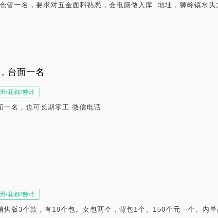
仓管一名，要求对五金面料熟悉，会电脑做入库 .地址，狮岭镇水头
，台面一名
州/花都/狮岭
面一名，也可长期零工 微信电话
州/花都/狮岭
销售版3个款，有18个包。女包两个，背包1个。150个元一个。内