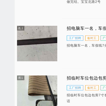
做完结。宝宝北路2号
招电脑车一名，车假
图1
工厂招聘
临时工
广
招电脑车一名，车假线7
招临时车位包边包剪
图1
工厂招聘
临时工
广
招临时车位包边包剪7寸
话