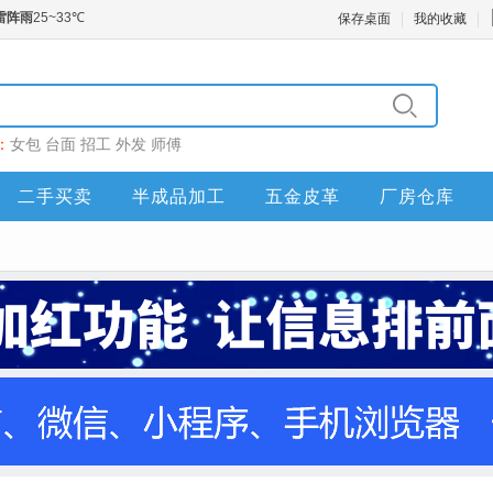
保存桌面
我的收藏
：
女包
台面
招工
外发
师傅
二手买卖
半成品加工
五金皮革
厂房仓库