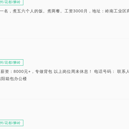
州/花都/狮岭
一名，煮五六个人的饭。煮两餐。工资3000月，地址：岭南工业区
州/花都/狮岭
名 薪资：8000元+，专做背包 以上岗位周未休息！ 电话号码： 联系
越阳箱包办公楼
州/花都/狮岭