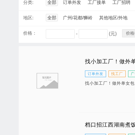
分类:
全部
订单外发
工厂接单
工厂招聘
地区:
全部
广州/花都/狮岭
其他地区/外地
价格：
价格
-
(元)
找小加工厂！做外
订单外发
找工厂
广
找小加工厂！做外单女包
档口招江西湖南煮