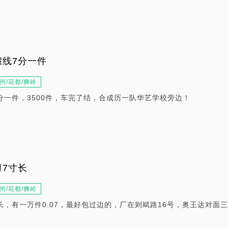
线7分一件
州/花都/狮岭
分一件，3500件，车完了结，合成历一队华艺学校旁边！
7寸长
州/花都/狮岭
长，有一万件0.07，最好包过边的，厂在则斌路16号，奥王达对面