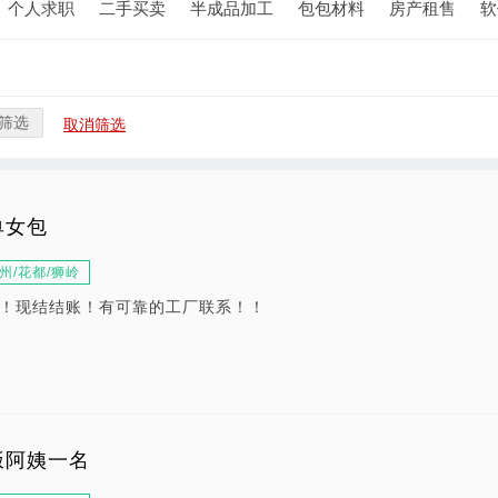
个人求职
二手买卖
半成品加工
包包材料
房产租售
软
筛选
取消筛选
单女包
州/花都/狮岭
！现结结账！有可靠的工厂联系！！
饭阿姨一名