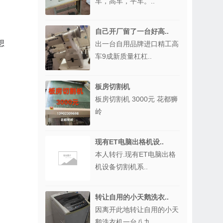
车，高车，平车。..
自己开厂留了一台好高..
想
出一台自用品牌进口精工高
车9成新质量杠杠..
板房切割机
板房切割机 3000元 花都狮
岭
现有ET电脑出格机设..
本人转行.现有ET电脑出格
机设备切割机系..
转让自用的小天鹅洗衣..
因离开此地转让自用的小天
鹅洗衣机一台八九..