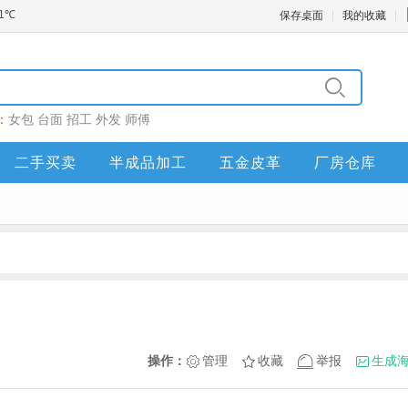
保存桌面
我的收藏
：
女包
台面
招工
外发
师傅
二手买卖
半成品加工
五金皮革
厂房仓库
操作：
管理
收藏
举报
生成