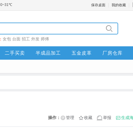
保存桌面
我的收藏
：
女包
台面
招工
外发
师傅
二手买卖
半成品加工
五金皮革
厂房仓库
操作：
管理
收藏
举报
生成