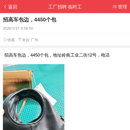
返回
工厂招聘 临时工
管理
招高车包边，4450个包
2026/3/31 9:58:50
收藏
来自 广州
招高车包边，4450个包，地址岭南工业二街12号，电话