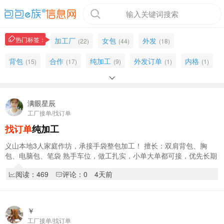
输入关键词搜索
热门标签：
加工厂
女包
外发
(22)
(44)
(18)
背包
合作
纯加工
外发订单
内格
(15)
(17)
(9)
(1)
(1)

卡包
工厂
皮革
送货
双肩背
(4)
(32)
(2)
(4)
(2)
找定单
包包
车位
油边
加工
满眼星辰
(1)
(32)
(8)
(7)
(37)
工厂接单/找订单
找订单
纯加工
义山本地3人家庭作坊，承接手袋整包加工！ 擅长：双肩背包、胸
包、电脑包、笔袋 熟手车位，做工扎实，小单大单都可接，优先长期
合作，结账准时 范围：军田、义山、冯村周…
阅读：469
评论：0
4天前
￥
工厂接单/找订单