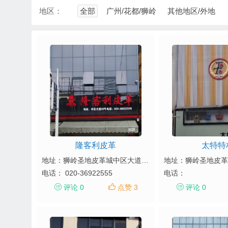
地区：
全部
广州/花都/狮岭
其他地区/外地
隆客利皮革
太特特
地址：狮岭圣地皮革城中区大道49号
电话：
020-36922555
电话：
评论 0
点赞 3
评论 0