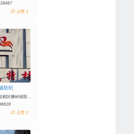
928487
点赞 2
盛纺织
地址： 广州市花都区狮岭镇联合村狮岭(国际)皮革皮具城中区大道22号
98828
点赞 2