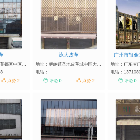
革
泳大皮革
广州市银金
地址：广东省广州市花都区中区大道46~48号
地址：狮岭镇圣地皮革城中区大道42、43A号
68
电话：
电话：
137108
点赞 2
评论 0
点赞 2
评论 0