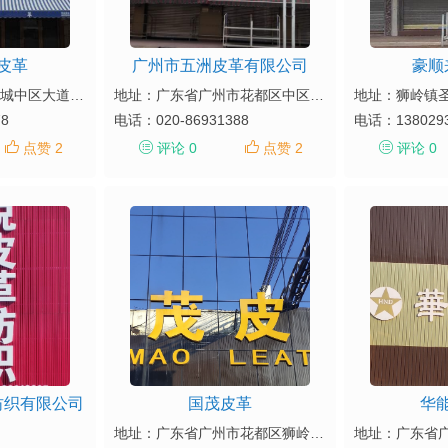
皮革
广州市五洲皮革有限公司
豪顺
地址：狮岭圣地皮革城中区大道33、35号
地址：广东省广州市花都区中区大道25-31号皮革城31号
78
电话：
020-86931388
电话：
138029
点赞 2
评论 0
点赞 2
评论 0
纺织有限公司
国茂皮革
华
地址：广东省广州市花都区狮岭(国际)皮革皮具城大道26-28号