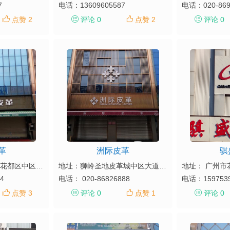
7
电话：
13609605587
电话：
020-86
点赞 2
评论 0
点赞 2
评论 0
革
洲际皮革
骐
地址：广东省广州市花都区中区大道13-15号
地址：狮岭圣地皮革城中区大道9-11号
4
电话：
020-86826888
电话：
159753
点赞 3
评论 0
点赞 1
评论 0