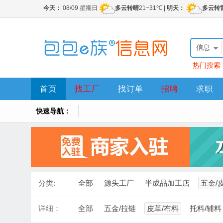
信息
热门搜索
首页
找工厂
找订单
招聘
求职
快速导航：
分类:
全部
源头工厂
半成品加工店
五金/
详细：
全部
五金/拉链
皮革/布料
托料/辅料