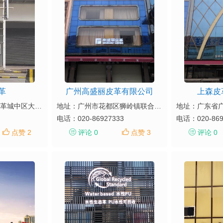
革
广州高盛丽皮革有限公司
上森皮
地址：狮岭镇圣地皮革城中区大道10、12、14、16号
地址：广州市花都区狮岭镇联合村狮岭（国际）皮革皮具城中区大道5、7号
电话：
020-86927333
电话：
020-86
点赞 2
评论 0
点赞 3
评论 0