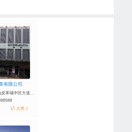
革有限公司
地址：狮岭圣地皮革城中区大道37-39-41号
688588
点赞 2