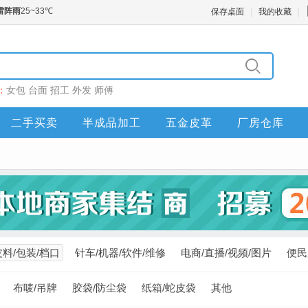
保存桌面
我的收藏
：
女包
台面
招工
外发
师傅
二手买卖
半成品加工
五金皮革
厂房仓库
皮料/包装/档口
针车/机器/软件/维修
电商/直播/视频/图片
便民
布唛/吊牌
胶袋/防尘袋
纸箱/蛇皮袋
其他