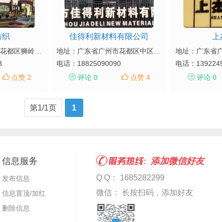
纺织
佳得利新材料有限公司
上
地址：广东省广州市花都区狮岭镇中区大道102号
地址：广东省广州市花都区中区大道8号
3
电话：
18825090090
电话：
139224
点赞 2
评论 0
点赞 4
评论 0
第1/1页
1
信息服务
添加微信好友
Q Q： 1685282299
发布信息
微信： 长按扫码，添加好友
信息置顶/加红
删除信息