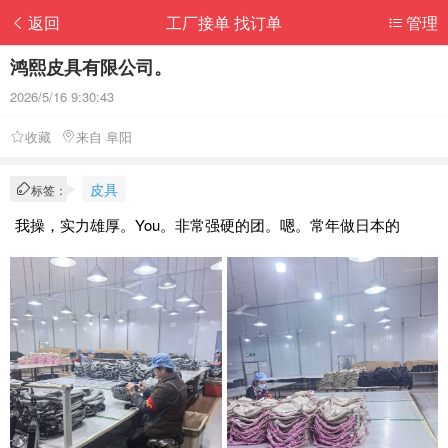
返回
工厂接单 找订单
管理
鸿熙皮具有限公司。
2026/5/16 9:30:43
收藏
来自 阜阳
皮具
标签：
我操，实力雄厚。You。非常强硬的团。嗯。常年做日本的