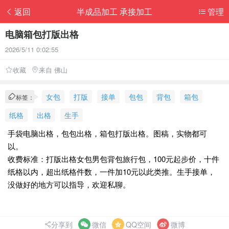
返回
半成品加工 承接加工
管理
电脑箱包打版出格
2026/5/11 0:02:55
收藏
来自 佛山
女包
打版
接单
包包
背包
箱包
标签：
纸格
出格
生手
手袋电脑出格，包包出格，箱包打版出格。图稿，实物都可
以。
收费标准：打版出格女包男包背包旅行包，100元起步价，十件
纸格以内，超出纸格件数，一件加10元以此类推。生手接单，
没做好的地方可以指导，欢迎私聊。
分享到
微信
QQ空间
微博