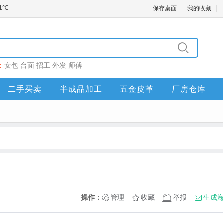
保存桌面
我的收藏
：
女包
台面
招工
外发
师傅
二手买卖
半成品加工
五金皮革
厂房仓库
操作：
管理
收藏
举报
生成