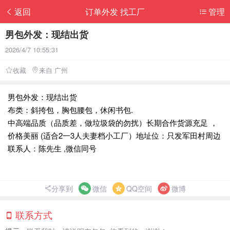
返回
订单外发 找工厂
管理
男包外发：现结出货
2026/4/7 10:55:31
收藏
来自 广州
男包外发：现结出货
布类：斜挎包，胸包腰包，休闲书包.
中高端品质（品质差，做垃圾袋的勿扰）长期合作货源充足 ，
价格美丽 (适合2一3人夫妻档小工厂）地址位：只发军田村周边
联系人：陈先生 ,微信同号
分享到
微信
QQ空间
微博
联系方式