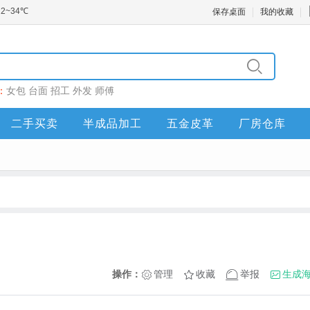
保存桌面
我的收藏
：
女包
台面
招工
外发
师傅
二手买卖
半成品加工
五金皮革
厂房仓库
操作：
管理
收藏
举报
生成