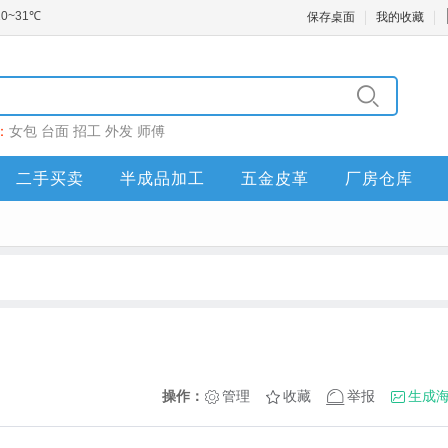
保存桌面
我的收藏
：
女包
台面
招工
外发
师傅
二手买卖
半成品加工
五金皮革
厂房仓库
操作：
管理
收藏
举报
生成