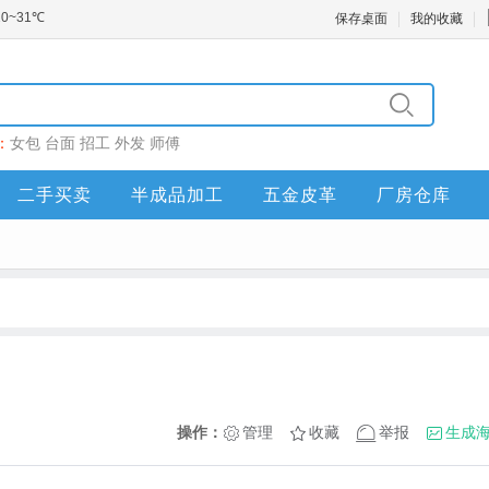
保存桌面
我的收藏
：
女包
台面
招工
外发
师傅
二手买卖
半成品加工
五金皮革
厂房仓库
操作：
管理
收藏
举报
生成