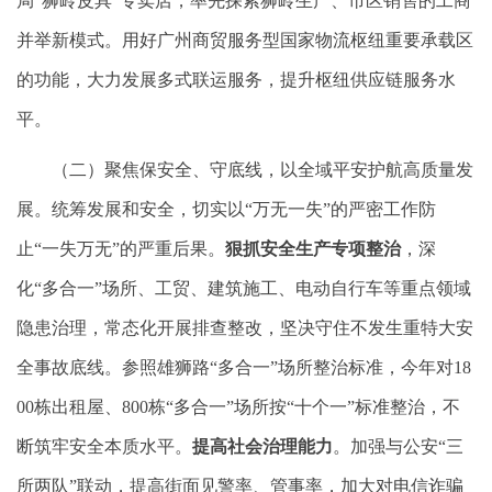
局“狮岭皮具”专卖店，率先探索狮岭生产、市区销售的工商
并举新模式。用好广州商贸服务型国家物流枢纽重要承载区
的功能，大力发展多式联运服务，提升枢纽供应链服务水
平。
（二）聚焦保安全、守底线，以全域平安护航高质量发
展。统筹发展和安全，切实以“万无一失”的严密工作防
止“一失万无”的严重后果。
狠抓安全生产专项整治
，深
化“多合一”场所、工贸、建筑施工、电动自行车等重点领域
隐患治理，常态化开展排查整改，坚决守住不发生重特大安
全事故底线。参照雄狮路“多合一”场所整治标准，今年对18
00栋出租屋、800栋“多合一”场所按“十个一”标准整治，不
断筑牢安全本质水平。
提高社会治理能力
。加强与公安“三
所两队”联动，提高街面见警率、管事率，加大对电信诈骗