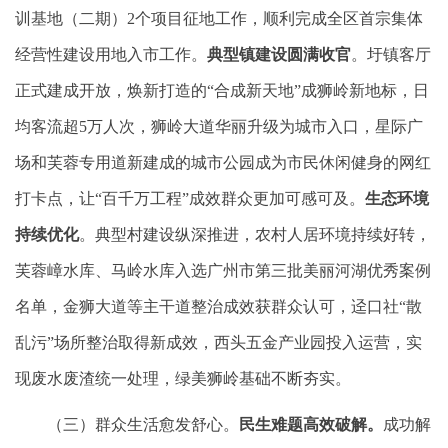
训基地（二期）2个项目征地工作，顺利完成全区首宗集体
经营性建设用地入市工作。
典型镇建设圆满收官
。圩镇客厅
正式建成开放，焕新打造的“合成新天地”成狮岭新地标，日
均客流超5万人次，狮岭大道华丽升级为城市入口，星际广
场和芙蓉专用道新建成的城市公园成为市民休闲健身的网红
打卡点，让“百千万工程”成效群众更加可感可及。
生态环境
持续优化
。典型村建设纵深推进，农村人居环境持续好转，
芙蓉嶂水库、马岭水库入选广州市第三批美丽河湖优秀案例
名单，金狮大道等主干道整治成效获群众认可，迳口社“散
乱污”场所整治取得新成效，西头五金产业园投入运营，实
现废水废渣统一处理，绿美狮岭基础不断夯实。
（三）群众生活愈发舒心。
民生难题高效破解。
成功解