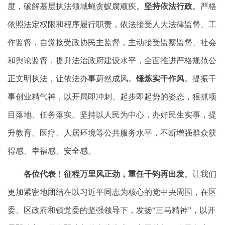
度，破解基层执法领域蝇贪蚁腐顽疾。
坚持依法行政
。严格
依照法定权限和程序履行职责，依法接受人大法律监督、工
作监督，自觉接受政协民主监督，主动接受监察监督、社会
和舆论监督，提升法治政府建设水平，全面推进严格规范公
正文明执法，让依法办事蔚然成风。
锤炼实干作风
。提振干
事创业精气神，以开局即冲刺、起步即起势的姿态，狠抓项
目落地、任务落实。坚持以人民为中心，办好民生实事，提
升教育、医疗、人居环境等公共服务水平，不断增强群众获
得感、幸福感、安全感。
各位代表
！
征程万里风正劲，重任千钧再出发
。让我们
更加紧密地团结在以习近平同志为核心的党中央周围，在区
委、区政府和镇党委的坚强领导下，发扬“三马精神”，以开