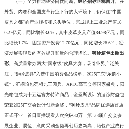
（一）全力推动经济向优向新。
经济指标企稳回升
。在
外贸、内卷和全国皮革行业下行的大环境下，仍保住“中国
皮具之都”的产业规模和龙头地位，完成规上工业总产值18
0.27亿元，同比增长3.6%，其中皮革皮具产值84.98亿元，同
比增长1.7%；固定资产投资12.70亿元，同比增长26.6%，经
济发展实现质的有效提升和量的合理增长。
狮岭
箱包
出圈
出
彩
。高质量举办两大“国家级”皮具大赛，吸引业界广泛关
注，“狮岭皮具”入选中国消费名品榜单、2025广东“乐购小
镇”，汇桐箱包亮相九三阅兵、APEC高官会等国家盛典，阳
光箱包成为十五运官方特许商品，金圣斯设计的追踪防盗包
荣获2025广交会设计创新金奖，“狮岭皮具”品牌优选店首店
正式开业，首日直播观看人次突破30万，第138届广交会参
展企业、展位、意向采购金额再创历史新高，箱包产业成行