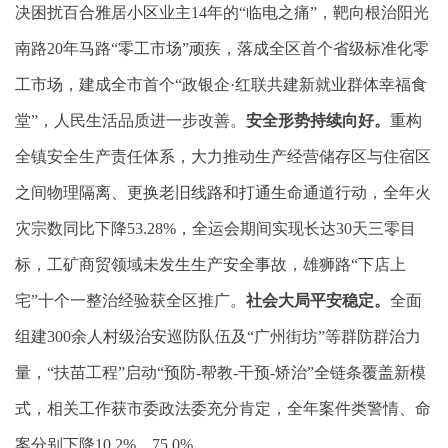
决困扰百合雅居小区业主14年的“临电之痛”，靶向根治阳光
南路20年马路“零工市场”顽疾，落成全区首个省级标准化零
工市场，建成全市首个“政银企·红联共建新就业群体幸福食
堂”，人民生活品质进一步改善。
安全形势持续向好。
重构
全镇安全生产责任体系，大力推动生产经营储存区与住宿区
之间物理隔离、更换老旧线路和打通生命通道行动，全年火
灾宗数同比下降53.28%，全运会期间实现长达30天三零目
标，工矿商贸领域未发生生产安全事故，雄狮路“下店上
宅”十个一整治经验获全区推广。
社会大局平安稳定。
全面
组建300余人村级治安巡防队伍及“广州街坊”等群防群治力
量，“扶苗工程”启动“预防-帮教-干预-矫治”全链条覆盖新模
式，相关工作获市委政法委充分肯定，全年案件类警情、命
案分别下降10.2%、75.0%。